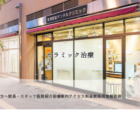
セラミック治療
方へ
院長・スタッフ
医院紹介
診療案内
アクセス
料金表
採用情報
症例