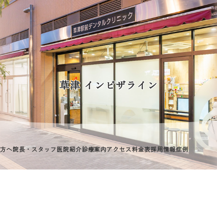
草津 インビザライン
方へ
院長・スタッフ
医院紹介
診療案内
アクセス
料金表
採用情報
症例